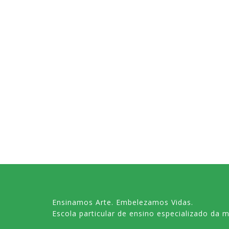
Ensinamos Arte. Embelezamos Vidas.
Escola particular de ensino especializado da m