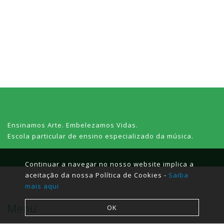
Ensinamos Arte. Embelezamos Vidas.
Escola particular de ensino especializado da música.
Continuar a navegar no nosso website implica a
aceitação da nossa Política de Cookies -
Saiba
mais aqui
Menu
OK