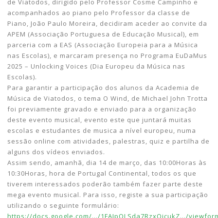
de Viatodos, dirigido pelo Professor Cosme Campinho e
acompanhados ao piano pelo Professor da classe de
Piano,
João Paulo Moreira, decidiram aceder ao convite da
APEM (Associação Portuguesa de Educação Musical), em
parceria com a EAS (Associação Europeia para a Música
nas Escolas), e marcaram presença no Programa EuDaMus
2025 – Unlocking Voices (Dia Europeu da Música nas
Escolas).
Para garantir a participação dos alunos da Academia de
Música de Viatodos, o tema O Wind, de Michael John Trotta
foi previamente gravado e enviado para a organização
deste evento musical, evento este que juntará muitas
escolas e estudantes de musica a nível europeu, numa
sessão online com atividades, palestras, quiz e partilha de
alguns dos vídeos enviados.
Assim sendo, amanhã, dia 14 de março, das 10:00Horas às
10:30Horas, hora de Portugal Continental, todos os que
tiverem interessados poderão também fazer parte deste
mega evento musical. Para isso, registe a sua participação
utilizando o seguinte formulário:
https://docs.google.com/.../1FAIpQLSda7RzxQicukZ.../viewfor