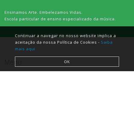
Ensinamos Arte. Embelezamos Vidas.
Escola particular de ensino especializado da música.
Continuar a navegar no nosso website implica a
aceitação da nossa Política de Cookies -
Saiba
mais aqui
Menu
OK
Sobre
FAQ´s
Contactos
Contactos
Rua Santa Maria de Viatodos 1266 Viatodos-Barcelos
+351 252 098 447